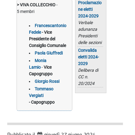
Proclamazio
> VIVA COLLECCHIO
-
ne eletti
5 membri
2024-2029
Verbale
Francescantonio
adunanza
Fedele
- Vice
Presidenti
Presidente del
delle sezioni
Consiglio Comunale
Convalida
Paola Giuffredi
eletti 2024-
Monia
2029
Lamio
-
Vice
Delibera di
Capogruppo
CC n.
Giorgio Rossi
20/2024
Tommaso
Vergiati
- Capogruppo
Pubblicato il
giovedì 27 giugno 2024