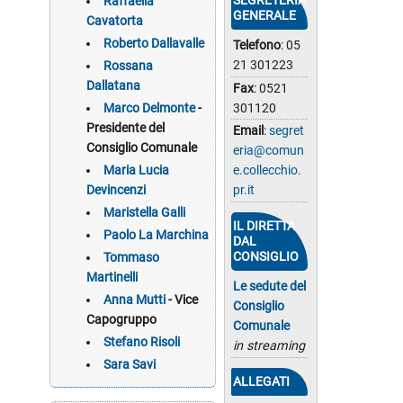
SEGRETERIA
Raffaella
GENERALE
Cavatorta
Roberto Dallavalle
Telefono
: 05
21 301223
Rossana
Dallatana
Fax
: 0521
301120
Marco Delmonte
-
Presidente del
Email
:
segret
Consiglio Comunale
eria@comun
e.collecchio.
Maria Lucia
pr.it
Devincenzi
Maristella Galli
IL DIRETTA
Paolo La Marchina
DAL
CONSIGLIO
Tommaso
Martinelli
Le sedute del
Anna Mutti
- Vice
Consiglio
Capogruppo
Comunale
Stefano Risoli
in streaming
Sara Savi
ALLEGATI