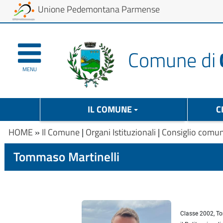
Unione Pedemontana Parmense
Comune di
MENU
IL COMUNE
C
HOME
»
Il Comune
|
Organi Istituzionali
|
Consiglio comu
Tommaso Martinelli
Classe 2002, To