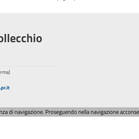
ollecchio
arma)
pr.it
enza di navigazione. Proseguendo nella navigazione acconsent