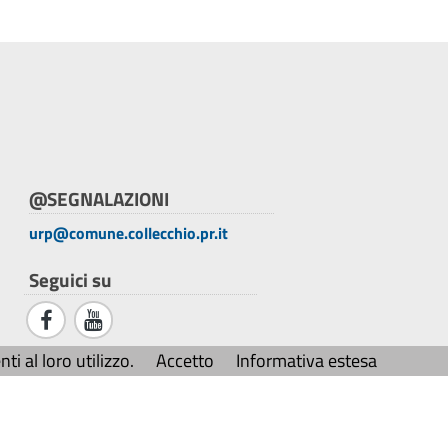
@SEGNALAZIONI
urp@comune.collecchio.pr.it
Seguici su
i al loro utilizzo.
Accetto
Informativa estesa
Credits
Sito web realizzato da
Ai4Smartcity s.r.l.
© 2026