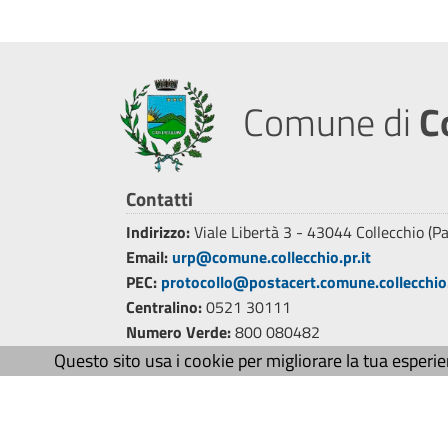
Comune di
C
Contatti
Indirizzo:
Viale Libertà 3 - 43044 Collecchio (P
Email:
urp@comune.collecchio.pr.it
PEC:
protocollo@postacert.comune.collecchio.
Centralino:
0521 30111
Numero Verde:
800 080482
Fax:
0521 301120
Questo sito usa i cookie per migliorare la tua esperi
CF e P.Iva:
00168090348
Codice Catastale:
C852
Codice ISTAT:
034009