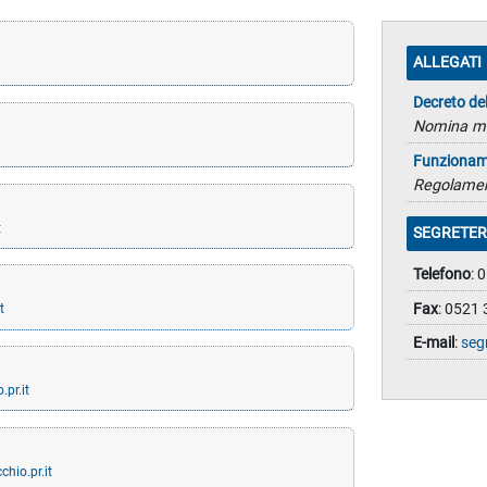
ALLEGATI
Decreto de
Nomina me
t
Funzioname
Regolame
t
SEGRETER
Telefono
: 
Fax
: 0521
t
E-mail
:
seg
pr.it
hio.pr.it