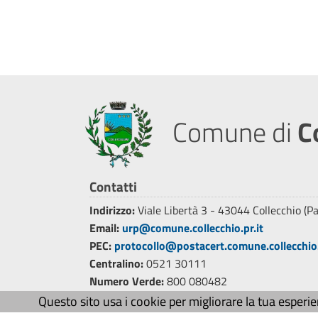
Comune di
C
Contatti
Indirizzo:
Viale Libertà 3 - 43044 Collecchio (P
Email:
urp@comune.collecchio.pr.it
PEC:
protocollo@postacert.comune.collecchio.
Centralino:
0521 30111
Numero Verde:
800 080482
Fax:
0521 301120
Questo sito usa i cookie per migliorare la tua esperi
CF e P.Iva:
00168090348