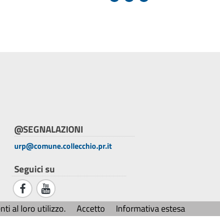
@SEGNALAZIONI
urp@comune.collecchio.pr.it
Seguici su
i al loro utilizzo.
Accetto
Informativa estesa
Credits