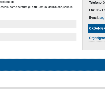
echiarugolo.
Telefono
: 
ecchio, come per tutti gli altri Comuni dell'Unione, sono in
Fax
: 0521
E-mail
:
seg
ORGANIG
Organigr