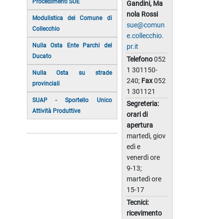
Procedimenti SUE
Gandini, Ma
nola Rossi
Modulistica del Comune di
sue@comun
Collecchio
e.collecchio.
Nulla Osta Ente Parchi del
pr.it
Ducato
Telefono
052
1 301150-
Nulla Osta su strade
240;
Fax
052
provinciali
1 301121
SUAP - Sportello Unico
Segreteria:
Attività Produttive
orari di
apertura
martedì, giov
edì e
venerdì ore
9-13;
martedì ore
15-17
Tecnici:
ricevimento