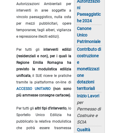
Autorizzazio
Autorizzazioni Ambientali per
ni
interventi in aree soggette a
Paesaggistic
vincolo paesaggistico, nulla osta
he 2024
per mezzi pubblicitari, opere
Canone
temporanee, tagli alberi, vigilanza
Unico
e repressione illeciti edilizi).
Patrimoniale
Contributo di
Per tutti gli
interventi edilizi
costruzione
(residenziali e non), per i quali la
e
Regione Emilia Romagna ha
monetizzazi
previsto la modulistica edilizia
one
unificata
, il SUE riceve le pratiche
dotazioni
tramite la piattaforma on-line di
territoriali
ACCESSO UNITARIO
(non sono
più ammesse consegne cartacee).
Inizio Lavori
per
Per tutti gli
altri tipi d’intervento
, lo
Permesso di
Sportello Unico Edilizia ha
Costruire e
pubblicato la relativa modulistica
SCIA
che potrà essere trasmessa
Qualità