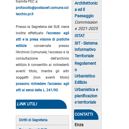
tramite PEC a:
Architettonic
protocollo@postacert.comune.col
a ed il
lecchio.pr.it
Paesaggio
Commission
Presso la Segreteria del SUE viene
e 2021-2025
inoltre effettuato
l’accesso agli
ISTAT
atti e la presa visione di pratiche
SIT - Sistema
edilizie
conservate presso
Informativo
l’Archivio Comunale; l'accesso e la
Territoriale
consultazione dell'archivio
Regolament
edilizio è consentito ai richiedenti
o
aventi titolo, mentre gli altri
Urbanistico
soggetti (non aventi titolo)
Edilizio
possono richiedere l’accesso agli
Urbanistica e
atti ai sensi della L. 241/90
.
pianificazion
e territoriale
LINK UTILI
CONTATTI
Diritti di Segreteria
Enza