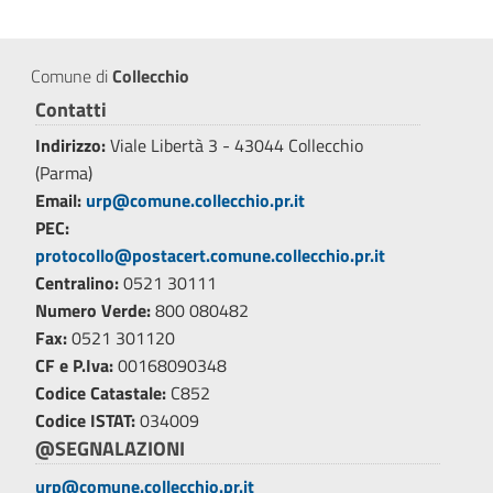
Comune di
Collecchio
Contatti
Indirizzo:
Viale Libertà 3 - 43044 Collecchio
(Parma)
Email:
urp@comune.collecchio.pr.it
PEC:
protocollo@postacert.comune.collecchio.pr.it
Centralino:
0521 30111
Numero Verde:
800 080482
Fax:
0521 301120
CF e P.Iva:
00168090348
Codice Catastale:
C852
Codice ISTAT:
034009
@SEGNALAZIONI
urp@comune.collecchio.pr.it