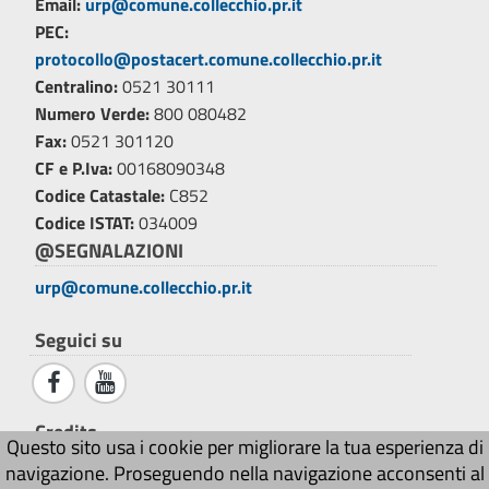
Email:
urp@comune.collecchio.pr.it
PEC:
protocollo@postacert.comune.collecchio.pr.it
Centralino:
0521 30111
Numero Verde:
800 080482
Fax:
0521 301120
CF e P.Iva:
00168090348
Codice Catastale:
C852
Codice ISTAT:
034009
@SEGNALAZIONI
urp@comune.collecchio.pr.it
Seguici su
Credits
Questo sito usa i cookie per migliorare la tua esperienza di
Sito web realizzato da
Ai4Smartcity s.r.l.
© 2026
navigazione. Proseguendo nella navigazione acconsenti al