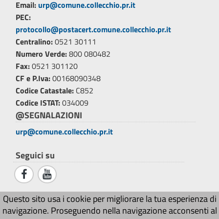
Email:
urp@comune.collecchio.pr.it
PEC:
protocollo@postacert.comune.collecchio.pr.it
Centralino:
0521 30111
Numero Verde:
800 080482
Fax:
0521 301120
CF e P.Iva:
00168090348
Codice Catastale:
C852
Codice ISTAT:
034009
@SEGNALAZIONI
urp@comune.collecchio.pr.it
Seguici su
Credits
Questo sito usa i cookie per migliorare la tua esperienza di
navigazione. Proseguendo nella navigazione acconsenti al
Sito web realizzato da
Ai4Smartcity s.r.l.
© 2026