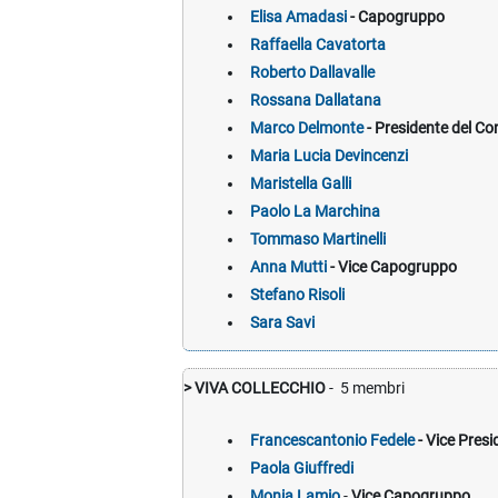
Elisa Amadasi
- Capogruppo
Raffaella Cavatorta
Roberto Dallavalle
Rossana Dallatana
Marco Delmonte
- Presidente del Co
Maria Lucia Devincenzi
Maristella Galli
Paolo La Marchina
Tommaso Martinelli
Anna Mutti
- Vice Capogruppo
Stefano Risoli
Sara Savi
> VIVA COLLECCHIO
- 5 membri
Francescantonio Fedele
- Vice Pres
Paola Giuffredi
Monia Lamio
-
Vice Capogruppo