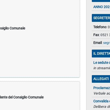
ANNO 202
SEGRETER
Telefono
: 
nsiglio Comunale
Fax
: 0521
Email
:
segr
IL DIRETT
Le sedute 
in streami
ALLEGATI
Proclamazi
Verbale ad
idente del Consiglio Comunale
Convalida 
Delibera d