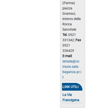
(Parma)
piazza
Gramsci,
interno della
Rocca
Sanvitale
Tel.
0521
331342;
Fax
0521
336429
E-mail
:
iatsala@co
mune.sala-
baganza.pr.i
t
LINK UTILI
La Via
Francigena