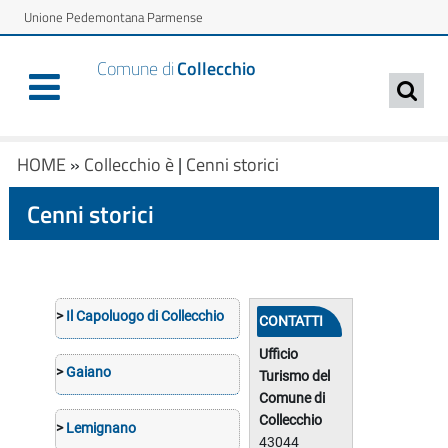
Unione Pedemontana Parmense
Comune di
Collecchio
HOME
»
Collecchio è
|
Cenni storici
Cenni storici
>
Il Capoluogo di Collecchio
CONTATTI
Ufficio
>
Gaiano
Turismo del
Comune di
Collecchio
>
Lemignano
43044