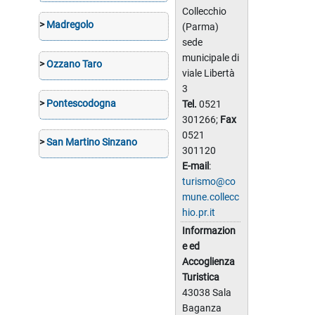
Collecchio
>
Madregolo
(Parma)
sede
municipale di
>
Ozzano Taro
viale Libertà
3
>
Pontescodogna
Tel.
0521
301266;
Fax
0521
>
San Martino Sinzano
301120
E-mail
:
turismo@co
mune.collecc
hio.pr.it
Informazion
e ed
Accoglienza
Turistica
43038 Sala
Baganza