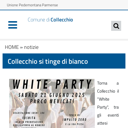
Unione Pedemontana Parmense
Comune di
Collecchio
HOME
»
notizie
Collecchio si tinge di bianco
Torna a
Collecchio il
"White
Party", tra
gli eventi
attesi